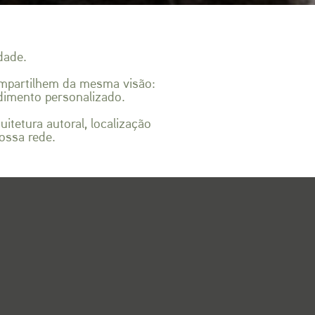
dade.
mpartilhem da mesma visão:
ndimento personalizado.
tetura autoral, localização
nossa rede.