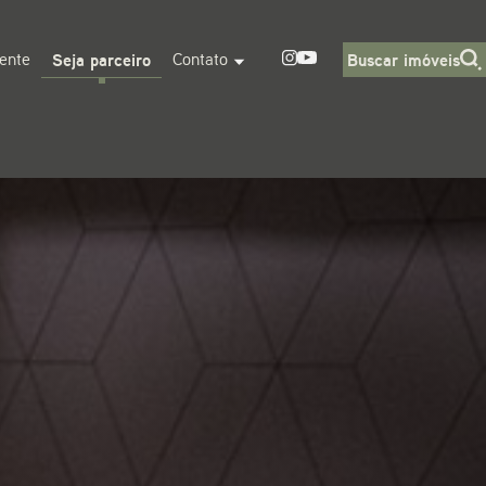
iente
Seja parceiro
Contato
Buscar imóveis
Dormitórios
1
2
3
4+